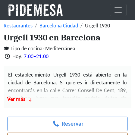
Restaurantes
Barcelona Ciudad
Urgell 1930
Urgell 1930 en Barcelona
Tipo de cocina: Mediterránea
Hoy:
7:00–21:00
El establecimiento Urgell 1930 está abierto en la
ciudad de Barcelona. Si quieres ir directamente lo
encontrarás en la calle Carrer Consell De Cent, 189,
Barcelona, lugar que también podrás visitar sin
Ver más
problemas usando Google Maps por tu propio pie.
Urgell 1930 es un restaurante de cocina mediterránea
Reservar
idóneo si te acercas por la singular zona de
Barcelona.