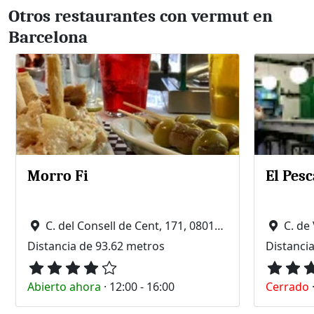
Otros restaurantes con vermut en
Barcelona
Morro Fi
El Pesc
C. del Consell de Cent, 171, 08015 Barcelona
C. de 
Distancia de 93.62 metros
Distanci
Abierto ahora
·
12:00 - 16:00
Cerrado