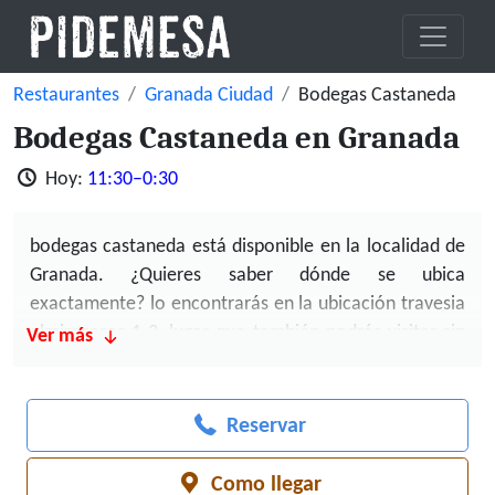
Restaurantes
Granada Ciudad
Bodegas Castaneda
Bodegas Castaneda en Granada
Hoy:
11:30–0:30
bodegas castaneda
está disponible en la localidad de
Granada. ¿Quieres saber dónde se ubica
exactamente? lo encontrarás en la
ubicación travesia
almireceros 1-3
, lugar que también podrás visitar sin
Ver más
problemas usando tu GPS por tu propio pie.
Lánzate a probar sus sobresalientes platos de tapas,
Reservar
también sus elaboraciones de jamon y de croquetas.
¿Calificaciones? Bodegas Castaneda ha logrado un
Como llegar
4.1 en base a 5973 valoraciones de comensales, sin