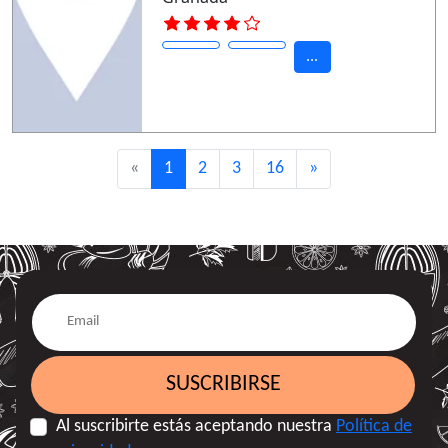
...
«
1
2
3
16
»
SUSCRIBIRSE
Al suscribirte estás aceptando nuestra
Política de