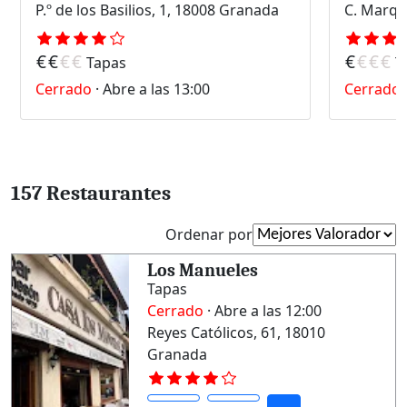
P.º de los Basilios, 1, 18008 Granada
€
€
€
€
€
€
€
€
Tapas
T
Cerrado
·
Abre a las 13:00
Cerrado
157 Restaurantes
Ordenar por
Los Manueles
Tapas
Cerrado
· Abre a las 12:00
Reyes Católicos, 61, 18010
Granada