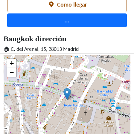
Como llegar
¿Qué quieres saber? Debes saber entonces que
Bangkok se comunica mediante el teléfono
...
915591696.
Bangkok dirección
🏠 C. del Arenal, 15, 28013 Madrid
+
−