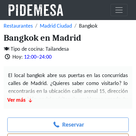
Restaurantes
Madrid Ciudad
Bangkok
Bangkok en Madrid
Tipo de cocina: Tailandesa
Hoy:
12:00–24:00
El
local bangkok abre
sus puertas en las
concurridas
calles
de Madrid. ¿Quieres saber como visitarlo? lo
encontrarás en la
ubicación calle arenal 15
, dirección
que también podrás visitar sin problemas usando tu
Ver más
GPS a pie o en coche.
Bangkok es un local de
cocina tailandesa genial
si
Reservar
estás por la ubicación de Madrid.
Pide su suculentos platos de curry.