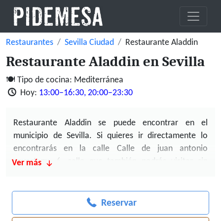
Restaurantes
Sevilla Ciudad
Restaurante Aladdin
Restaurante Aladdin en Sevilla
Tipo de cocina: Mediterránea
Hoy:
13:00–16:30, 20:00–23:30
Restaurante Aladdin se puede encontrar en el
municipio de Sevilla. Si quieres ir directamente lo
encontrarás en la calle Calle de
juan antonio
cavestany
, 6, calle que también podrás visitar sin
Ver más
problemas usando google maps
por tu propio pie.
Restaurante Aladdin es un restaurante de
cocina
Reservar
mediterránea perfecto
si quieres acercarte por la
ubicación de Sevilla.