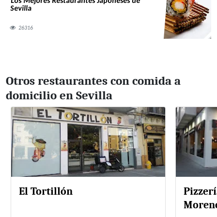
Los Mejores Restaurantes Japoneses de
Sevilla
26316
Otros restaurantes con comida a
domicilio en Sevilla
El Tortillón
Pizzerí
Moren