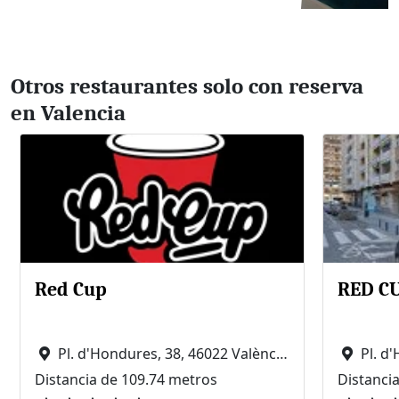
Otros restaurantes solo con reserva
en Valencia
Red Cup
RED CU
Pl. d'Hondures, 38, 46022 València, Valencia
Pl. d'H
Distancia de 109.74 metros
Distanci