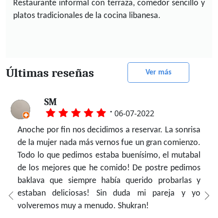
Restaurante informal con terraza, comedor sencillo y
platos tradicionales de la cocina libanesa.
Últimas reseñas
Ver más
Yolanda G.
María G.
Khadija C.
Lucy V.
Negi R.
Estefanía
崔世琪
Sandra D.
SM
·
·
·
·
·
·
·
·
·
17-10-2022
17-09-2022
17-09-2022
17-09-2022
30-07-2022
23-07-2022
06-07-2022
06-07-2022
06-07-2022
o y
La comida riquísima, la atención y el servicio muy
Típica comida siria-libanesa. El restaurante cuenta
Estuvimos buscando por map algún restaurante
Una maravillosa experiencia gastronómica. La
A pesar de que la decoración del restaurante es
Comida y servicio excelente 😋 el camarero que
Coma aquí, no compre demasiada carne o no
Queríamos probar un restaurante sirio-libanés y
Anoche por fin nos decidimos a reservar. La sonrisa
io:
bueno. Lo único que los platos son muy justos,
con una terraza amplia y lugar en el interior para
diferente No salió nesma La verdad la comida era
oportunidad de trasladarte con el paladar al Medio
sencilla, es nuestro lugar favorito para comer. La
nos atendió fue super amable y nos sirvieron muy
podrá comerla. 🤣🤣🤣🤣Es broma, me encantan
buscando en internet encontramos este. Hemos
de la mujer nada más vernos fue un gran comienzo.
tendrían que poner más cantidad y así se ajustaría
comer.Los sabores son agradables y la carta tiene
muy rica Pero muy poco dan Y me aparecido caro
Oriente, y de la forma más exquisita. Hemos
comida relación calidad cantidad y precio es
rápido. Era la primera vez que probamos comida
los kebabs de carne aquí, son generosos y sabrosos.
comido de maravilla! Super recomendado. Todo lo
Todo lo que pedimos estaba buenísimo, el mutabal
al precio. La bebida muy cara, respecto a otros
platos interesantes para probar y degustar. La
Una familia grande no puede comer Ahí . Lo demás
visitado muchos restaurantes en España que se
fabulosa. La atención es muy buena, son amables,
siria y repetiremos.
que hemos pedido estaba increíble, comida casera
de los mejores que he comido! De postre pedimos
sitios.A pesar de ello sé que repetiremos.
atención fue buena, las porciones están muy
todo bien
promocionan (sin serlo) como de verdadera comida
educados. La comida siempre recién hecha y con
hecha con cariño. Especialmente recomendadas las
baklava que siempre había querido probarlas y
bien.Recomiendo el mutabal de berenjena, es
árabe; y puedo asegurar que Nesma merece un
un sabor mmmh el mejor. Hemos comido allí y
empanadas María de carne y queso, y el sheesh
estaban deliciosas! Sin duda mi pareja y yo
delicioso y viene acompañado de pan pita fresco.
sitial de honor por sus platillos de sabor delucioso y
también venden para llevar. Recomendados al
kebab. Y de postre, el kenafe y el helado, también
volveremos muy a menudo. Shukran!