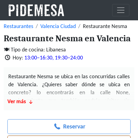
Restaurantes
Valencia Ciudad
Restaurante Nesma
Restaurante Nesma en Valencia
Tipo de cocina: Libanesa
Hoy:
13:00–16:30, 19:30–24:00
Restaurante Nesma se ubica en las concurridas calles
de Valencia. ¿Quieres saber dónde se ubica en
concreto? lo encontrarás en la calle None,
emplazamiento que también podrás visitar sin
Ver más
problemas usando google maps
por tu propio pie.
¿Qué podemos decirte respecto a sus platos?
Reservar
Restaurante Nesma es un local de
cocina libanesa
fantástico
si te aproximas por la ubicación de