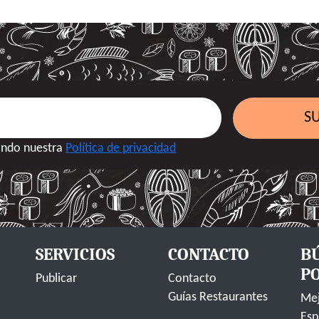
SU
tando nuestra
Política de privacidad
SERVICIOS
CONTACTO
B
P
Publicar
Contacto
Guías Restaurantes
Mej
Esp