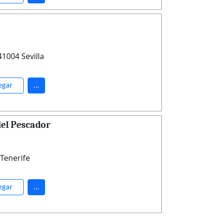
41004 Sevilla
egar
...
del Pescador
Tenerife
egar
...