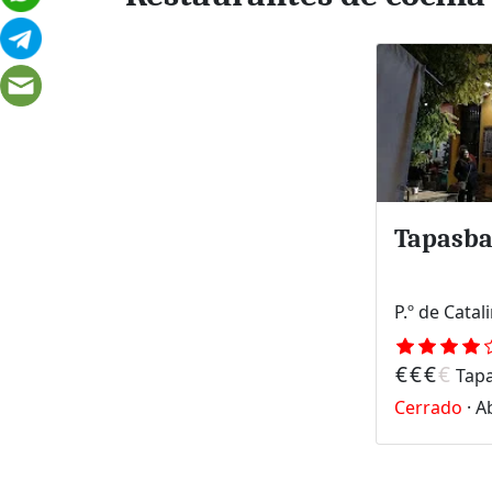
Tapasba
€
€
€
€
Tap
Cerrado
·
Ab