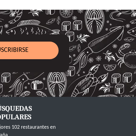
SCRIBIRSE
ÚSQUEDAS
OPULARES
ores 102 restaurantes en
aña