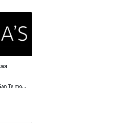
tas
Avenida la Habana 11, Cc San Telmo 19c, 38650 Los Cristianos, Santa Cruz de Tenerife