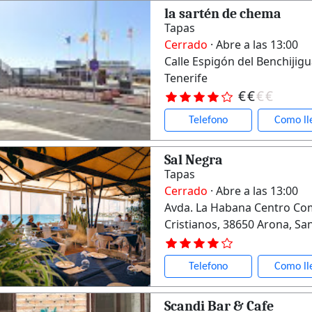
la sartén de chema
Tapas
Cerrado
· Abre a las 13:00
Calle Espigón del Benchijigu
Tenerife
€
€
€
€
Telefono
Como ll
Sal Negra
Tapas
Cerrado
· Abre a las 13:00
Avda. La Habana Centro Com
Cristianos, 38650 Arona, Sa
Telefono
Como ll
Scandi Bar & Cafe