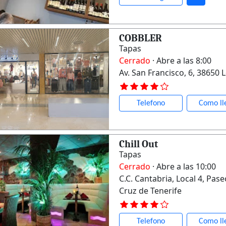
COBBLER
Tapas
Cerrado
· Abre a las 8:00
Av. San Francisco, 6, 38650 
Telefono
Como ll
Chill Out
Tapas
Cerrado
· Abre a las 10:00
C.C. Cantabria, Local 4, Pas
Cruz de Tenerife
Telefono
Como ll