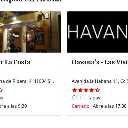
r La Costa
Havana's - Las Vis
P.º de Catalina de Ribera, 4, 41004 Sevilla
€
€
€
€
as
Tapas
re a las 9:30
Cerrado
·
Abre a las 17:30