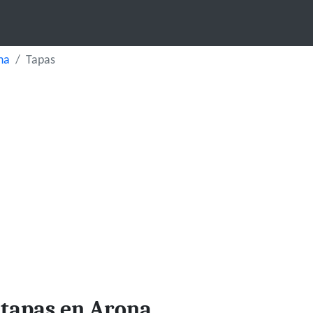
na
Tapas
 tapas en Arona