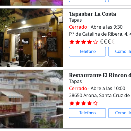
Tapasbar La Costa
Tapas
Cerrado
· Abre a las 9:30
P.º de Catalina de Ribera, 4, 
€
€
€
€
Telefono
Como ll
Restaurante El Rincon 
Tapas
Cerrado
· Abre a las 10:00
38650 Arona, Santa Cruz de 
Telefono
Como ll