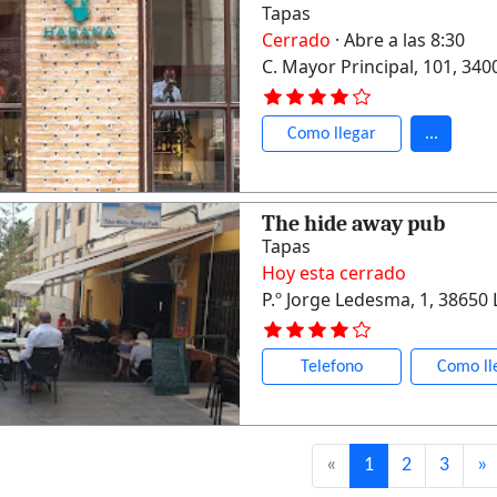
Tapas
Cerrado
· Abre a las 8:30
C. Mayor Principal, 101, 340
Como llegar
...
The hide away pub
Tapas
Hoy esta cerrado
P.º Jorge Ledesma, 1, 38650 
Telefono
Como ll
«
1
2
3
»