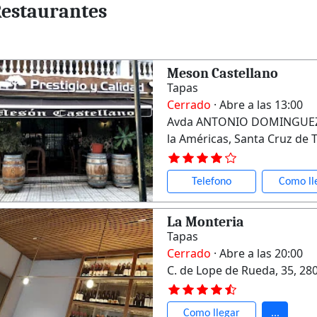
Restaurantes
Meson Castellano
Tapas
Cerrado
· Abre a las 13:00
Avda ANTONIO DOMINGUEZ Bl
la Américas, Santa Cruz de 
Telefono
Como ll
La Monteria
Tapas
Cerrado
· Abre a las 20:00
C. de Lope de Rueda, 35, 2
Como llegar
...