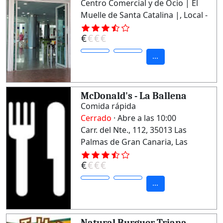
Centro Comercial y de Ocio | El
Muelle de Santa Catalina |, Local -
212, 35008 Las Palmas de Gran
€
€
€
€
Canaria, Las Palmas
...
McDonald's - La Ballena
Comida rápida
Cerrado
· Abre a las 10:00
Carr. del Nte., 112, 35013 Las
Palmas de Gran Canaria, Las
Palmas
€
€
€
€
...
Natural Burguer Triana