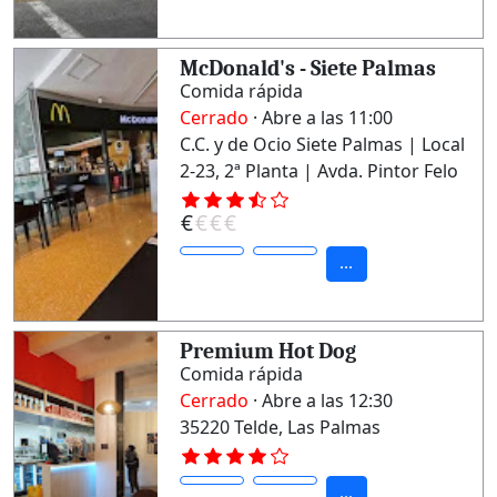
McDonald's - Siete Palmas
Comida rápida
Cerrado
· Abre a las 11:00
C.C. y de Ocio Siete Palmas | Local
2-23, 2ª Planta | Avda. Pintor Felo
Monzón Centro Comercial
€
€
€
€
Llobregat Centre, 35019 Las
Palmas de Gran Canaria, Las
...
Palmas
Premium Hot Dog
Comida rápida
Cerrado
· Abre a las 12:30
35220 Telde, Las Palmas
...