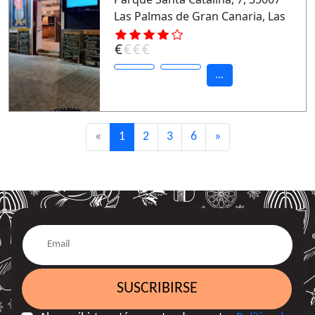
Las Palmas de Gran Canaria, Las
Palmas
€
€
€
€
...
«
1
2
3
6
»
SUSCRIBIRSE