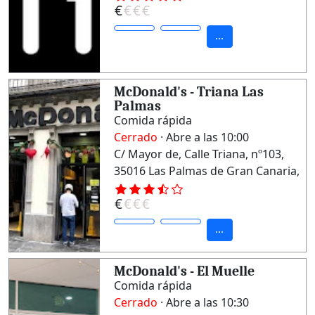
€
€
€
€
Palmas
...
McDonald's - Triana Las
Palmas
Comida rápida
Cerrado
· Abre a las 10:00
C/ Mayor de, Calle Triana, nº103,
35016 Las Palmas de Gran Canaria,
Las Palmas
€
€
€
€
...
McDonald's - El Muelle
Comida rápida
Cerrado
· Abre a las 10:30