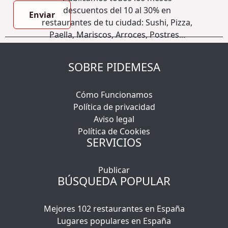
i
descuentos del 10 al 30% en
Enviar
m
restaurantes de tu ciudad: Sushi, Pizza,
i
Paella, Mariscos, Arroces, Postres...
e
n
SOBRE PIDEMESA
t
o
E
Cómo Funcionamos
m
Política de privacidad
a
Aviso legal
i
Política de Cookies
l
SERVICIOS
Publicar
BÚSQUEDA POPULAR
Mejores 102 restaurantes en España
Lugares populares en España