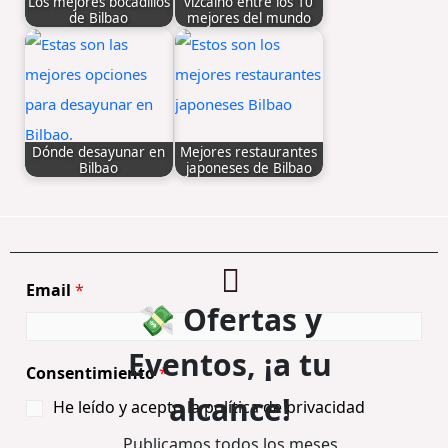
Los mejores bocadillos
vizcaíno entre los 10
de Bilbao
mejores del mundo
Dónde desayunar en
Mejores restaurantes
Bilbao
japoneses de Bilbao
C
Email
*
💸 Ofertas y
o
n
Eventos, ¡a tu
s
Consentimiento
*
e
alcance!
He leído y acepto la política de privacidad
n
t
Publicamos todos los meses