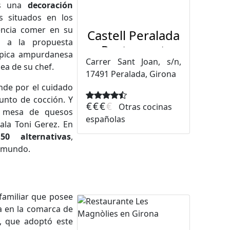
rás una
decoración
os situados en los
encia comer en su
Castell Peralada
o a la propuesta
Restaurant
ípica ampurdanesa
Carrer Sant Joan, s/n,
ea de su chef.
17491 Peralada, Girona
ende por el cuidado
unto de cocción. Y
€
€
€
€
Otras cocinas
u mesa de quesos
españolas
ala Toni Gerez. En
0 alternativas
,
l mundo.
amiliar que posee
a en la comarca de
, que adoptó este