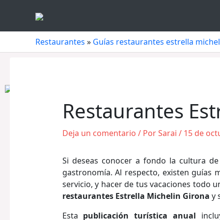
Ir
al
contenido
Restaurantes
»
Guías restaurantes estrella michel
Restaurantes Estr
Deja un comentario
/ Por
Sarai
/
15 de oct
Si deseas conocer a fondo la cultura de
gastronomía. Al respecto, existen guías 
servicio, y hacer de tus vacaciones todo u
restaurantes Estrella Michelin Girona
y 
Esta
publicación turística anual
inclu